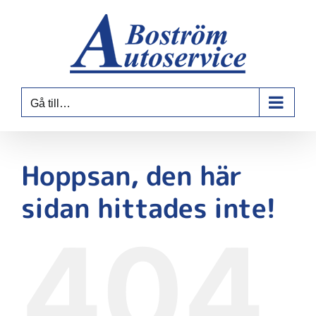
Fortsätt
till
innehållet
Gå till…
Hoppsan, den här
sidan hittades inte!
404