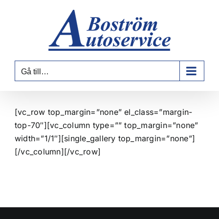
Fortsätt
till
innehållet
Gå till…
[vc_row top_margin=”none” el_class=”margin-
top-70″][vc_column type=”” top_margin=”none”
width=”1/1″][single_gallery top_margin=”none”]
[/vc_column][/vc_row]