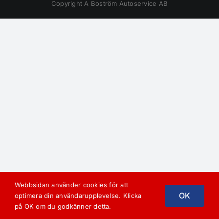
Copyright A Boström Autoservice AB
Webbsidan använder cookies för att
OK
optimera din användarupplevelse. Klicka
på OK om du godkänner detta.